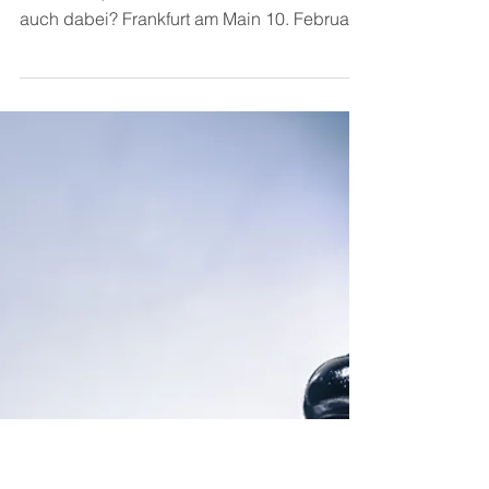
Patricia Lederer
10. Feb. 2023
2 Min. Lesezeit
Ebay+Co: Kennt das Finanzamt
Ihr Konto? Finden Sie's raus!
Die Online Plattformen melden ans
Finanzamt, ebenso Banken. Ist Ihr Konto
auch dabei? Frankfurt am Main 10. Februar
2023 Alle melden ans...