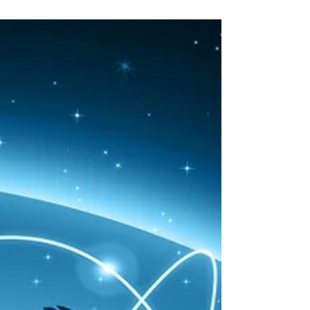
Alle & ohne Anwalt!
Was tun wenn das Finanzamt den Einspruch
gegen den Steuerbescheid ablehnt? Dann
gibt's hier die Musterklage für alle!
Grundsteuer 06....