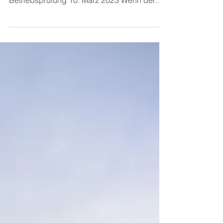
wie es will! Neues Urteil!
Der Bundesfinanzhof spricht ein Machtwort.
Das stellt die Betriebsprüfung auf den Kopf.
Betriebsprüfung 10. März 2023 Wenn der
Prüfer vom...