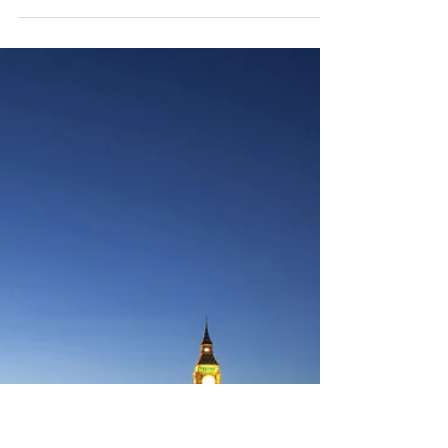
Patricia Lederer
21. Feb. 2019
1 Min. Lesezeit
Wenn das Finanzamt vollstreckt:
Welchen Rechtsschutz gibt es?
Will das Finanzamt Steuerforderungen
vollstrecken, kann das existenzbedrohend
sein. Zum Schutz vor der Vollstreckung
stehen schnelle...