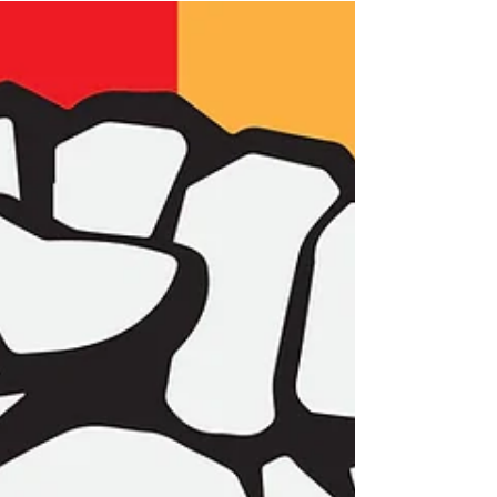
LedererLaw erreicht Erfolg beim
Bundesfinanzhof. Bundesfinanzhof 07. März
2019 Das ist die...