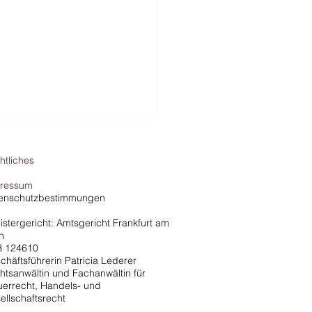
htliches
ressum
enschutzbestimmungen
istergericht: Amtsgericht Frankfurt am
n
 124610
che vs. Finanzamt - Das
chäftsführerin Patricia Lederer
l (Auto von der Steuer
htsanwältin und Fachanwältin für
uerrecht, Handels- und
tzen)
ellschaftsrecht