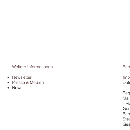
Weitere Informationen
Rec
Newsletter
Imp
Presse & Medien
Dat
News
Reg
Mai
HRB
Finanzamt & Bargeld: BFH
Pors
Ges
stoppt Schätzung von
Urtei
Rec
Ste
Einnahmen
abse
Ges