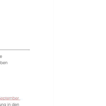
e 
lben 
September 
tung in den 