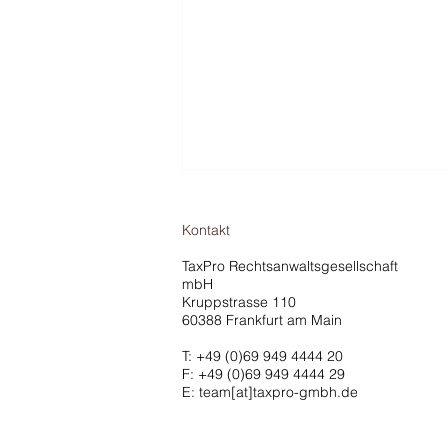
Kontakt
TaxPro Rechtsanwaltsgesellschaft
mbH
Kruppstrasse 110
60388 Frankfurt am Main
T:
+49 (0)69 949 4444 20
EuGH-Urteil stärkt
F: +49 (0)69 949 4444 29
Verteidigungsrechte von
E: team[at]taxpro-gmbh.de
Geschäftsführern