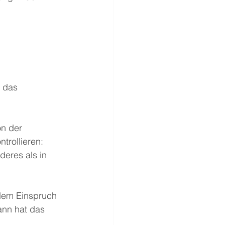
 das 
n der 
trollieren: 
eres als in 
dem Einspruch 
ann hat das 