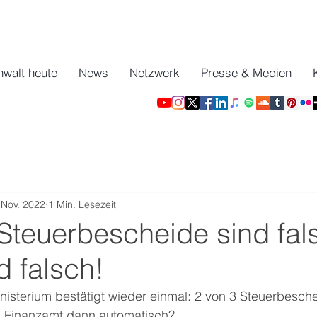
nwalt heute
News
Netzwerk
Presse & Medien
 Nov. 2022
1 Min. Lesezeit
Steuerbescheide sind fal
d falsch!
isterium bestätigt wieder einmal: 2 von 3 Steuerbesche
as Finanzamt dann automatisch?     