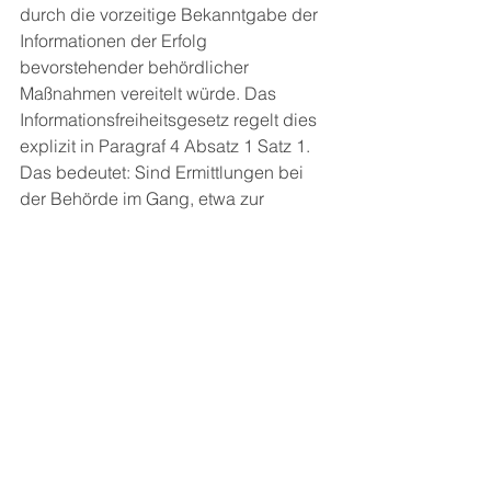
durch die vorzeitige Bekanntgabe der 
Informationen der Erfolg 
bevorstehender behördlicher 
Maßnahmen vereitelt würde. Das 
Informationsfreiheitsgesetz regelt dies 
explizit in Paragraf 4 Absatz 1 Satz 1. 
Das bedeutet: Sind Ermittlungen bei 
der Behörde im Gang, etwa zur 
Betriebsprüfung oder Steuerfahndung, 
so soll die Behörde den Antrag auf 
Informationszugang ablehnen. 
Damit leistet der Anspruch auf 
Informationszugang einen Beitrag zu 
der vielerorts beschworenen 
Steuertransparenz für mehr 
Steuergerechtigkeit. Denn die 
Transparenz in Steuersachen gilt für 
beide Seiten gleichermaßen: Für 