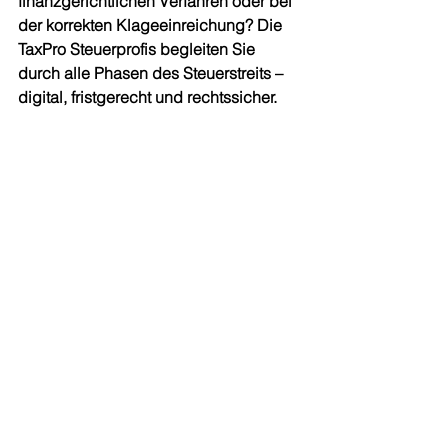
finanzgerichtlichen Verfahren oder bei 
der korrekten Klageeinreichung? Die 
TaxPro Steuerprofis begleiten Sie 
durch alle Phasen des Steuerstreits – 
digital, fristgerecht und rechtssicher.
Jetzt Kontakt aufnehmen!
Hinweis: Das Urteil des 
Bundesfinanzhofs (Az. VII R 4/24) vom 
08.04.2025 wurde am 26.07.2025 auf 
der 
Internetseite des BFH
veröffentlicht. Es konkretisiert die 
Anforderungen an die elektronische 
Einreichung von Schriftsätzen mit 
einfacher Signatur über beSt.
Weiterführende Links:
Erfolgreiche Urteile zu 
Steuerschätzungen bei TaxPro