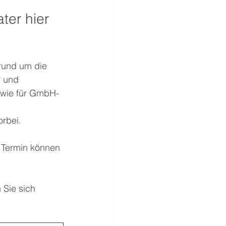
ter hier 
 rund um die 
 und 
o wie für GmbH-
orbei. 
 Termin können 
 Sie sich 