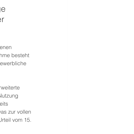
e 
r 
genen 
ahme besteht 
gewerbliche 
weiterte 
Nutzung 
its 
as zur vollen 
rteil vom 15. 