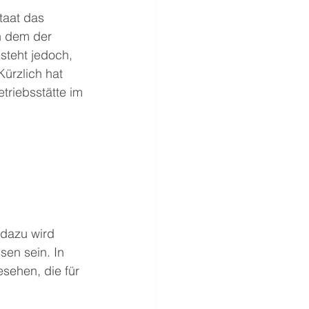
taat das 
in dem der 
steht jedoch, 
Kürzlich hat 
triebsstätte im 
dazu wird 
en sein. In 
sehen, die für 