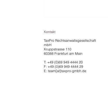
Kontakt
TaxPro Rechtsanwaltsgesellschaft
mbH
Kruppstrasse 110
60388 Frankfurt am Main
T:
+49 (0)69 949 4444 20
EuGH-Urteil stärkt
F: +49 (0)69 949 4444 29
Verteidigungsrechte von
E: team[at]taxpro-gmbh.de
Geschäftsführern