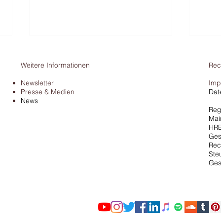
Weitere Informationen
Rec
Newsletter
Imp
Presse & Medien
Dat
News
Reg
Mai
HRB
Finanzamt & Bargeld: BFH
Pors
Ges
stoppt Schätzung von
Urtei
Rec
Ste
Einnahmen
abse
Ges