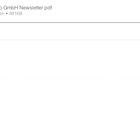
o GmbH Newsletter
.pdf
en • 381KB