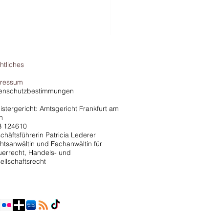
htliches
ressum
enschutzbestimmungen
istergericht: Amtsgericht Frankfurt am
n
 124610
che vs. Finanzamt - Das
chäftsführerin Patricia Lederer
l (Auto von der Steuer
htsanwältin und Fachanwältin für
uerrecht, Handels- und
tzen)
ellschaftsrecht