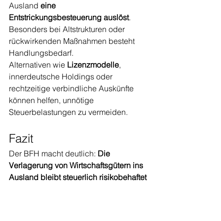
Ausland 
eine 
Entstrickungsbesteuerung auslöst
. 
Besonders bei Altstrukturen oder 
rückwirkenden Maßnahmen besteht 
Handlungsbedarf.
Alternativen wie 
Lizenzmodelle
, 
innerdeutsche Holdings oder 
rechtzeitige verbindliche Auskünfte 
können helfen, unnötige 
Steuerbelastungen zu vermeiden.
Fazit
Der BFH macht deutlich: 
Die 
Verlagerung von Wirtschaftsgütern ins 
Ausland bleibt steuerlich risikobehaftet
– auch viele Jahre später. Wer 
grenzüberschreitend plant, sollte 
steuerrechtlich 
vorausschauend und 