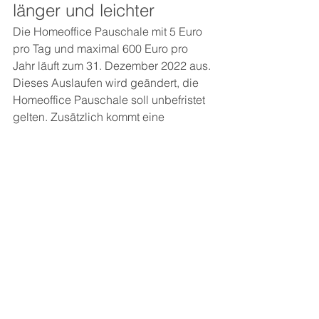
länger und leichter
Die Homeoffice Pauschale mit 5 Euro 
pro Tag und maximal 600 Euro pro 
Jahr läuft zum 31. Dezember 2022 aus. 
Dieses Auslaufen wird geändert, die 
Homeoffice Pauschale soll unbefristet 
gelten. Zusätzlich kommt eine 
Vereinfachung: Ein separates 
Arbeitszimmer im Haus/in der 
Wohnung ist nicht mehr erforderlich. 
Finanzierung
Auch dieses dritte Entlastungspaket 
will die Ampel-Koalition ohne 
zusätzliche Neuverschuldung 
finanzieren. Der Plan sieht vor, den 
Finanzbedarf aus den 
Bundeshaushalten 2022 und 2023 zu 