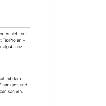
nen nicht nur 
t TaxPro an – 
rfolgsbilanz 
eit mit dem 
n Finanzamt und 
tzen können.