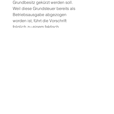
Grundbesitz gekürzt werden soll. 
Weil diese Grundsteuer bereits als 
Betriebsausgabe abgezogen 
worden ist, führt die Vorschrift 
folglich zu einem faktisch 
doppelten Ausgabenabzug bei 
der Gewerbesteuer. Da es künftig 
auf die tatsächliche 
Grundsteuerzahlung ankommt, ist 
§ 20 Absatz 2 Gewerbesteuer-
Durchführungsverordnung 
entbehrlich und soll gestrichen 
werden.
Zu den im Gesetzentwurf bereits 
vorgesehenen Fristen zur 
Einrichtung einer Schlussbilanz in 
Umwandlungsfällen, die 
Voraussetzung für eine 