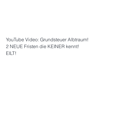
YouTube Video: Grundsteuer Albtraum!
2 NEUE Fristen die KEINER kennt!
EILT!
YouTube Video: Millionen
Steuerbescheide sind FALSCH! Jetzt
ist es offiziell!