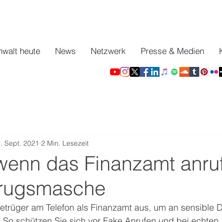
nwalt heute
News
Netzwerk
Presse & Medien
. Sept. 2021
2 Min. Lesezeit
wenn das Finanzamt anruf
trugsmasche
Betrüger am Telefon als Finanzamt aus, um an sensible 
 So schützen Sie sich vor Fake Anrufen und bei echten 