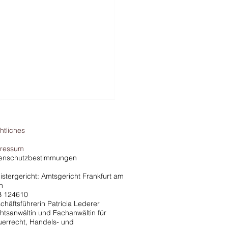
htliches
ressum
enschutzbestimmungen
istergericht: Amtsgericht Frankfurt am
n
 124610
che vs. Finanzamt - Das
chäftsführerin Patricia Lederer
l (Auto von der Steuer
htsanwältin und Fachanwältin für
uerrecht, Handels- und
tzen)