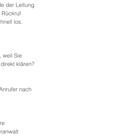
e der Leitung 
 Rückruf 
nell los. 
 weil Sie 
direkt klären? 
Anrufer nach 
 
re 
ranwalt 