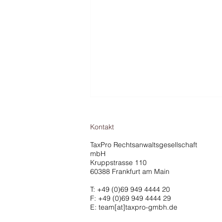
Kontakt
TaxPro Rechtsanwaltsgesellschaft
mbH
Kruppstrasse 110
60388 Frankfurt am Main
T:
+49 (0)69 949 4444 20
EuGH-Urteil stärkt
F: +49 (0)69 949 4444 29
Verteidigungsrechte von
E: team[at]taxpro-gmbh.de
Geschäftsführern