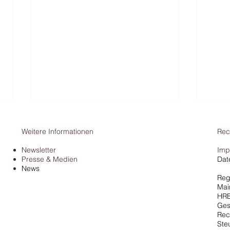
Weitere Informationen
Rec
Newsletter
Imp
Presse & Medien
Dat
News
Reg
Mai
HRB
Finanzamt & Bargeld: BFH
Pors
Ges
stoppt Schätzung von
Urtei
Rec
Ste
Einnahmen
abse