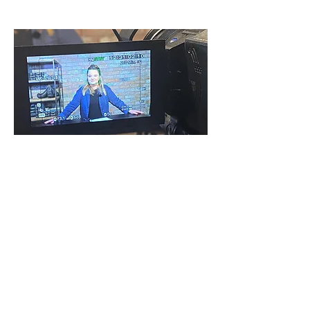
Kontakt
TaxPro Rechtsanwaltsgesellschaft mbH
Kruppstrasse 110
60388 Frankfurt am Main
T:
+49 (0)69 949 4444 20
F: +49 (0)69 949 4444 29
E: team[at]taxpro-gmbh.de