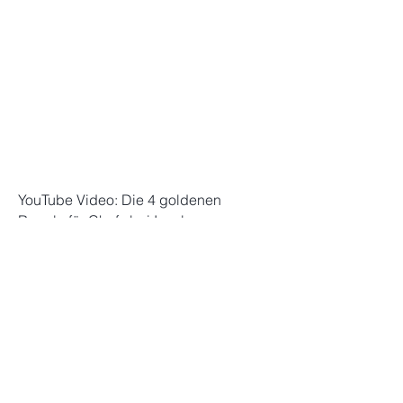
YouTube Video: Die 4 goldenen
Regeln für Chefs bei Insolvenz
YouTube Video: Wie vollstreckt das
Finanzamt? 10 Dinge die JEDER
wissen sollte!