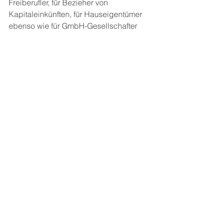
Freiberufler, für Bezieher von 
Kapitaleinkünften, für Hauseigentümer 
ebenso wie für GmbH-Gesellschafter 
und GmbH-Geschäftsführer. 
Schauen Sie dazu auch gerne auf 
unserem YouTube Kanal: 
www.taxpro.tv
 vorbei. 
Und wenn Sie eine Beratung 
benötigen, helfen wir Ihnen gerne 
weiter. Einen Termin können Sie hier 
buchen: 
Individuelle Erstberatung
Schauen Sie hier in unseren 
kostenlosen TaxPro Newsletter rein 
und machen Sie sich schlau ⬇️